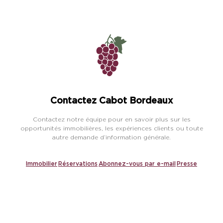
Contactez Cabot Bordeaux
Contactez notre équipe pour en savoir plus sur les
opportunités immobilières, les expériences clients ou toute
autre demande d’information générale.
Immobilier
Réservations
Abonnez-vous par e-mail
Presse
Explorer
Suivez-nous
Contactez-nous